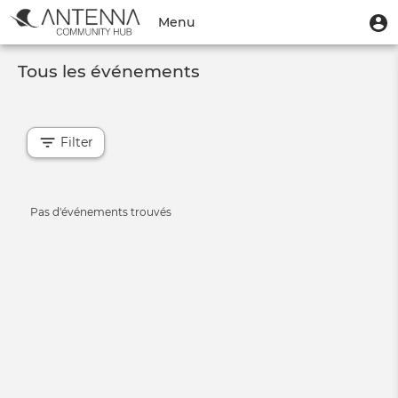
Aller
Menu
M
Menu
au
u
du
contenu
Toggle
compte
principal
Tous les événements
navigation
de
l'utilisateur
Filter
Informative
Pas d'événements trouvés
message