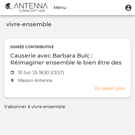
Aller
Menu
M
Menu
au
u
du
contenu
Toggle
compte
principal
vivre-ensemble
navigation
de
l'utilisateur
SOIRÉE CONTRIBUTIVE
Causerie avec Barbara Bulc :
Réimaginer ensemble le bien être des
villes et des communautés
Date
10 Juil '25 18:30 (CEST)
de
L'événement
Maison Antenna
l'évênement
aura
En savoir plus
sur
lieu
Caus
au
avec
/
S'abonner à vivre-ensemble
Barb
à
Bulc
:
Réim
ens