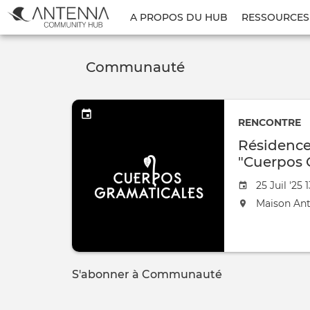
Menu
A PROPOS DU HUB
RESSOURCES
du
compte
Communauté
de
l'utilisateur
RENCONTRE
Résidence
"Cuerpos 
Date
25 Juil '25 
de
L'événeme
Maison An
l'évênemen
aura
lieu
au
/
S'abonner à Communauté
à