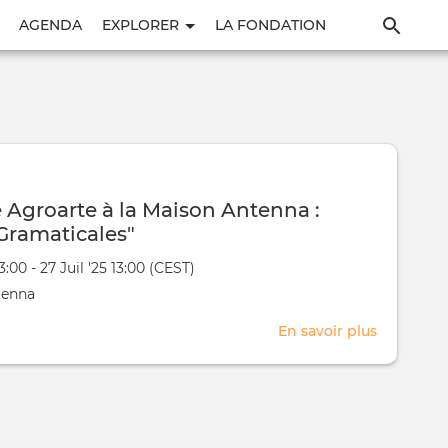
Aller
AGENDA
EXPLORER
LA FONDATION
au
contenu
principal
 Agroarte à la Maison Antenna :
Gramaticales"
13:00 - 27 Juil '25 13:00 (CEST)
nt
tenna
t
En savoir plus
sur
Résidenc
Agroarte
à
la