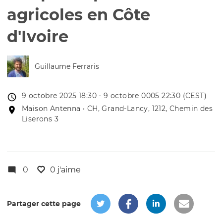
agricoles en Côte
d'Ivoire
Guillaume Ferraris
Date
9 octobre 2025 18:30 - 9 octobre 0005 22:30 (CEST)
de
Lieu
Maison Antenna • CH, Grand-Lancy, 1212, Chemin des
l'évênement
de
Liserons 3
l'événement
0
0 j'aime
Partager cette page