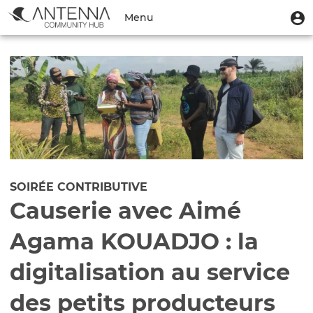
Aller
Menu
M
Menu
au
u
du
contenu
Toggle
compte
principal
navigation
de
l'utilisateur
SOIRÉE CONTRIBUTIVE
Causerie avec Aimé
Agama KOUADJO : la
digitalisation au service
des petits producteurs