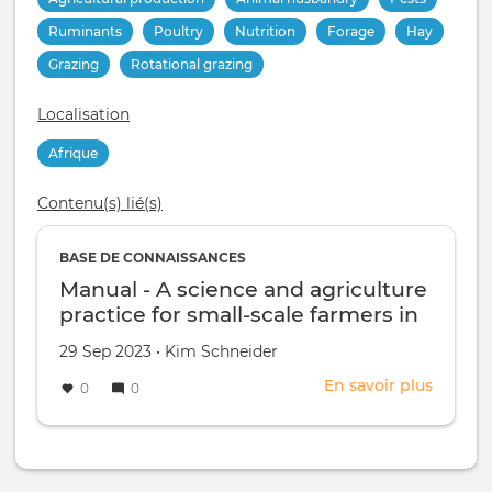
Ruminants
Poultry
Nutrition
Forage
Hay
Grazing
Rotational grazing
Localisation
Afrique
Contenu(s) lié(s)
BASE DE CONNAISSANCES
Manual - A science and agriculture
practice for small-scale farmers in
sub-Saharan Africa
Créé
par
29 Sep 2023
•
Kim Schneider
le
En savoir plus
sur
0
0
Manual
-
A
scienc