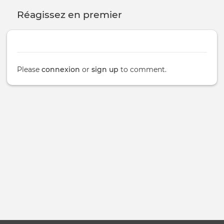
and
Réagissez en premier
agricul
practic
for
small-
scale
farmer
Please
connexion
or
sign up
to comment.
in
sub-
Sahara
Africa