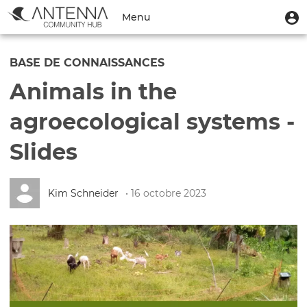
Aller
Menu
M
Menu
au
u
du
contenu
Toggle
compte
principal
navigation
BASE DE CONNAISSANCES
de
Animals in the
l'utilisateur
agroecological systems -
Slides
Kim Schneider
• 16 octobre 2023