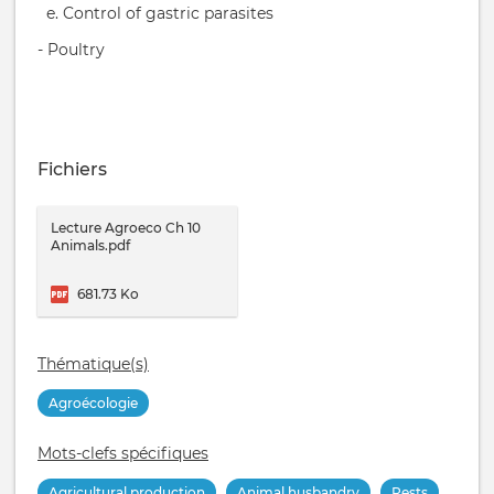
e. Control of gastric parasites
- Poultry
Fichiers
Lecture Agroeco Ch 10
Animals.pdf
681.73 Ko
Thématique(s)
Agroécologie
Mots-clefs spécifiques
Agricultural production
Animal husbandry
Pests