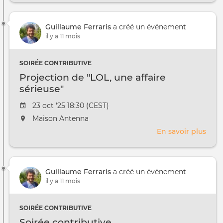
au
auto
/
du
à
Guillaume Ferraris
a créé un événement
thè
il y a 11 mois
d'Ha
SOIRÉE CONTRIBUTIVE
Projection de "LOL, une affaire
sérieuse"
Date
23 oct '25 18:30 (CEST)
de
L'événement
Maison Antenna
l'évênement
aura
En savoir plus
sur
lieu
Proj
au
de
/
"LOL
à
Guillaume Ferraris
a créé un événement
une
il y a 11 mois
affai
séri
SOIRÉE CONTRIBUTIVE
Soirée contributive