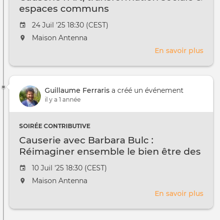
Gram
espaces communs
Date
24 Juil '25 18:30 (CEST)
de
L'événement
Maison Antenna
l'évênement
aura
En savoir plus
sur
lieu
Caus
au
:
/
Art,
à
Guillaume Ferraris
a créé un événement
tran
il y a 1 année
soci
&
espa
SOIRÉE CONTRIBUTIVE
com
Causerie avec Barbara Bulc :
Réimaginer ensemble le bien être des
villes et des communautés
Date
10 Juil '25 18:30 (CEST)
de
L'événement
Maison Antenna
l'évênement
aura
En savoir plus
sur
lieu
Caus
au
avec