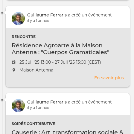
au
cont
/
de
à
Guillaume Ferraris
a créé un événement
la
il y a 1 année
rent
RENCONTRE
Résidence Agroarte à la Maison
Antenna : "Cuerpos Gramaticales"
Date
25 Juil '25 13:00 - 27 Juil '25 13:00 (CEST)
de
L'événement
Maison Antenna
l'évênement
aura
En savoir plus
sur
lieu
Rési
au
Agro
/
à
à
Guillaume Ferraris
a créé un événement
la
il y a 1 année
Mais
Ant
:
SOIRÉE CONTRIBUTIVE
"Cue
Causerie : Art, transformation sociale &