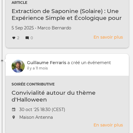
ARTICLE
Extraction de Saponine (Solaire) : Une
Expérience Simple et Écologique pour
un Mouvement Décentralisé
Créé
par
5 Sep 2025
•
Marco Bernardo
le
En savoir plus
sur
2
0
Extr
de
Sap
(Sola
Guillaume Ferraris
a créé un événement
:
il y a 11 mois
Une
Expé
SOIRÉE CONTRIBUTIVE
Simp
Convivialité autour du thème
et
d'Halloween
Écol
pour
Date
30 oct '25 18:30 (CEST)
un
de
L'événement
Maison Antenna
Mou
l'évênement
aura
Déce
En savoir plus
sur
lieu
Conv