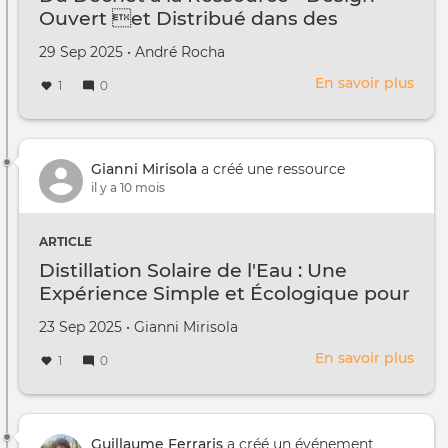
Ouvert et Distribué dans des
Contextes Spécifiques
Créé
par
29 Sep 2025
•
André Rocha
le
En savoir plus
sur
1
0
Du
Déc
à
la
Gianni Mirisola
a créé une ressource
Ress
il y a 10 mois
-
Des
ARTICLE
Ouve
Distillation Solaire de l'Eau : Une
et
Expérience Simple et Écologique pour
Dist
un Mouvement Décentralisé
dan
Créé
par
23 Sep 2025
•
Gianni Mirisola
des
le
Cont
En savoir plus
sur
1
0
Spéc
Disti
Sola
de
l'Eau
Guillaume Ferraris
a créé un événement