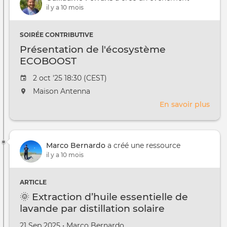
:
il y a 10 mois
Une
Expé
SOIRÉE CONTRIBUTIVE
Simp
Présentation de l'écosystème
et
ECOBOOST
Écol
pour
Date
2 oct '25 18:30 (CEST)
un
de
L'événement
Maison Antenna
Mou
l'évênement
aura
Déce
En savoir plus
sur
lieu
Prés
au
de
/
l'éc
à
Marco Bernardo
a créé une ressource
ECO
il y a 10 mois
ARTICLE
🌞 Extraction d’huile essentielle de
lavande par distillation solaire
Créé
par
21 Sep 2025
•
Marco Bernardo