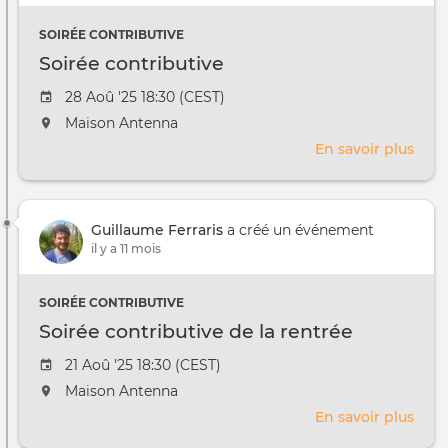
Roc
sur
SOIRÉE CONTRIBUTIVE
le
Soirée contributive
desi
com
Date
28 Aoû '25 18:30 (CEST)
de
L'événement
Maison Antenna
l'évênement
aura
En savoir plus
sur
lieu
Soir
au
cont
/
à
Guillaume Ferraris
a créé un événement
il y a 11 mois
SOIRÉE CONTRIBUTIVE
Soirée contributive de la rentrée
Date
21 Aoû '25 18:30 (CEST)
de
L'événement
Maison Antenna
l'évênement
aura
En savoir plus
sur
lieu
Soir