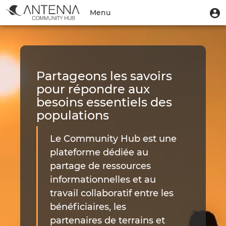
Aller
Accueil
Menu
M
Menu
au
u
du
contenu
Toggle
|
compte
principal
navigation
Hub
de
l'utilisateur
Antenna
Partageons les savoirs
Foundation
pour répondre aux
besoins essentiels des
populations
Le Community Hub est une
plateforme dédiée au
partage de ressources
informationnelles et au
travail collaboratif entre les
bénéficiaires, les
partenaires de terrains et