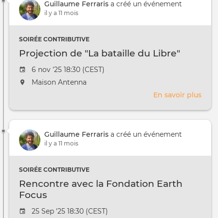
à
Guillaume Ferraris
a créé un événement
Aga
il y a 11 mois
KOU
:
la
SOIRÉE CONTRIBUTIVE
digit
Projection de "La bataille du Libre"
au
serv
Date
6 nov '25 18:30 (CEST)
des
de
L'événement
Maison Antenna
peti
l'évênement
aura
En savoir plus
sur
prod
lieu
Proj
agri
au
de
en
/
"La
Côte
à
Guillaume Ferraris
a créé un événement
batai
d'Ivo
il y a 11 mois
du
Libr
SOIRÉE CONTRIBUTIVE
Rencontre avec la Fondation Earth
Focus
Date
25 Sep '25 18:30 (CEST)