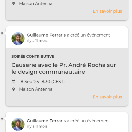
de
L'événement
Maison Antenna
l'évênement
aura
En savoir plus
sur
lieu
Ren
au
avec
/
la
à
Guillaume Ferraris
a créé un événement
Fond
il y a 11 mois
Eart
Focu
SOIRÉE CONTRIBUTIVE
Causerie avec le Pr. André Rocha sur
le design communautaire
Date
18 Sep '25 18:30 (CEST)
de
L'événement
Maison Antenna
l'évênement
aura
En savoir plus
sur
lieu
Caus
au
avec
/
le
à
Guillaume Ferraris
a créé un événement
Pr.
il y a 11 mois
And