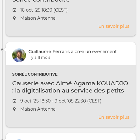
Date
16 oct '25 18:30 (CEST)
de
L'événement
Maison Antenna
l'évênement
aura
En savoir plus
sur
lieu
Soir
au
cont
/
à
Guillaume Ferraris
a créé un événement
il y a 11 mois
SOIRÉE CONTRIBUTIVE
Causerie avec Aimé Agama KOUADJO
: la digitalisation au service des petits
producteurs agricoles en Côte d'Ivoire
Date
9 oct '25 18:30 - 9 oct '05 22:30 (CEST)
de
L'événement
Maison Antenna
l'évênement
aura
En savoir plus
sur
lieu
Caus
au
avec
/
Aim