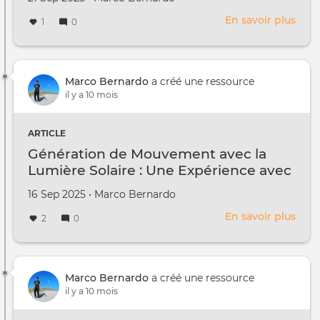
le
En savoir plus
sur
1
0
🌞
Extr
d’hu
esse
Marco Bernardo
a créé une ressource
de
il y a 10 mois
lava
par
ARTICLE
disti
Génération de Mouvement avec la
solai
Lumière Solaire : Une Expérience avec
l'Éolipyle
Créé
par
16 Sep 2025
•
Marco Bernardo
le
En savoir plus
sur
2
0
Géné
de
Mou
avec
Marco Bernardo
a créé une ressource
la
il y a 10 mois
Lum