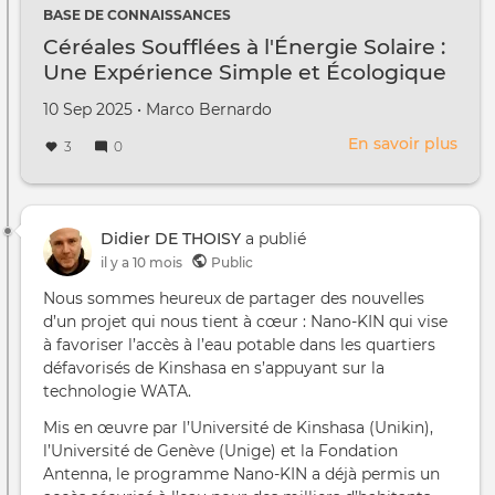
Sola
BASE DE CONNAISSANCES
:
Céréales Soufflées à l'Énergie Solaire :
Une
Une Expérience Simple et Écologique
Expé
avec
Créé
par
10 Sep 2025
•
Marco Bernardo
l'Éol
le
En savoir plus
sur
3
0
Céré
Souf
à
l'Én
Didier DE THOISY
a publié
Sola
il y a 10 mois
Public
:
Nous sommes heureux de partager des nouvelles
Une
d’un projet qui nous tient à cœur : Nano-KIN qui vise
Expé
à favoriser l’accès à l’eau potable dans les quartiers
Simp
défavorisés de Kinshasa en s’appuyant sur la
et
technologie WATA.
Écol
Mis en œuvre par l’Université de Kinshasa (Unikin),
l’Université de Genève (Unige) et la Fondation
Antenna, le programme Nano-KIN a déjà permis un